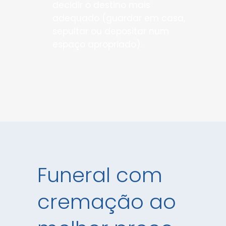
decidir o destino mais
adequado (guardar em casa,
sepultar ou depositar num
espaço apropriado).
Funeral com
cremação ao